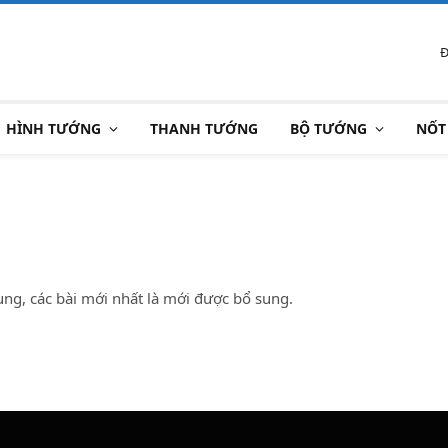
Đ
HÌNH TƯỚNG
THANH TƯỚNG
BỘ TƯỚNG
NỐT
sung, các bài mới nhất là mới được bổ sung.