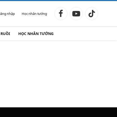
ăng nhập
Học nhân tướng
Facebook
YouTube
TikTok
 RUỒI
HỌC NHÂN TƯỚNG