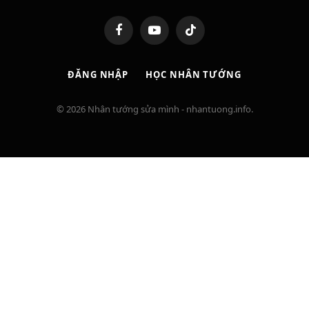
Facebook
YouTube
TikTok
ĐĂNG NHẬP
HỌC NHÂN TƯỚNG
© 2026 Nhân tướng sửa mình - nhantuong.info.