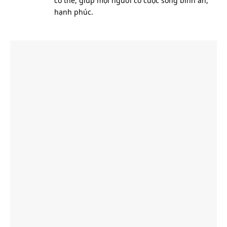
có thể, giúp mọi người có cuộc sống bình an,
hạnh phúc.