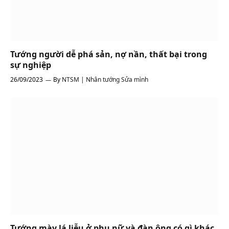
Tướng người dễ phá sản, nợ nần, thất bại trong
sự nghiệp
26/09/2023
By
NTSM | Nhân tướng Sửa mình
Tướng mày lá liễu ở phụ nữ và đàn ông có gì khác