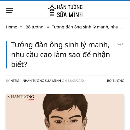
Home
Bộ tướng
Tướng đàn ông sinh lý mạnh, nhu cầu cao làm sao để nhận biết?
»
»
Tướng đàn ông sinh lý mạnh,
0
nhu cầu cao làm sao để nhận
biết?
BY
NTSM | NHÂN TƯỚNG SỬA MÌNH
ON
18/03/2022
BỘ TƯỚNG