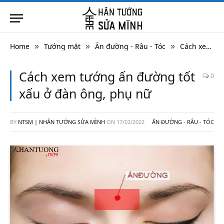
Home
Tướng mặt
Ấn đường - Râu - Tóc
Cách xem tướng ấn đường tốt xấu ở đàn ông, phụ nữ
»
»
»
Cách xem tướng ấn đường tốt
0
xấu ở đàn ông, phụ nữ
BY
NTSM | NHÂN TƯỚNG SỬA MÌNH
ON
17/02/2022
ẤN ĐƯỜNG - RÂU - TÓC