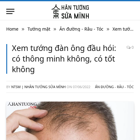
Home
Tướng mặt
Ấn đường - Râu - Tóc
Xem tướng đàn ông đầu hói: có thông minh không, có tốt không
»
»
»
Xem tướng đàn ông đầu hói:
0
có thông minh không, có tốt
không
BY
NTSM | NHÂN TƯỚNG SỬA MÌNH
ON
07/06/2022
ẤN ĐƯỜNG - RÂU - TÓC