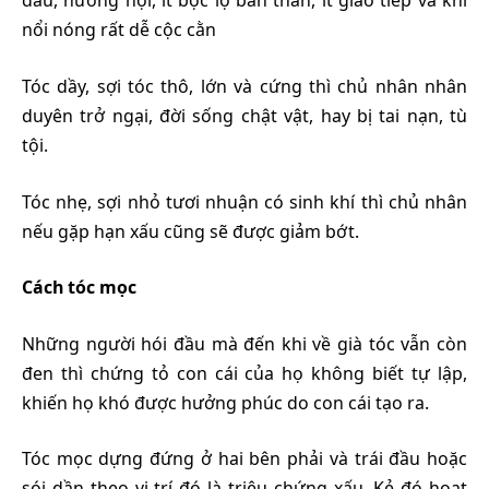
đấu, hướng nội, ít bộc lộ bản thân, ít giao tiếp và khi
nổi nóng rất dễ cộc cằn
Tóc dầy, sợi tóc thô, lớn và cứng thì chủ nhân nhân
duyên trở ngại, đời sống chật vật, hay bị tai nạn, tù
tội.
Tóc nhẹ, sợi nhỏ tươi nhuận có sinh khí thì chủ nhân
nếu gặp hạn xấu cũng sẽ được giảm bớt.
Cách tóc mọc
Những người hói đầu mà đến khi về già tóc vẫn còn
đen thì chứng tỏ con cái của họ không biết tự lập,
khiến họ khó được hưởng phúc do con cái tạo ra.
Tóc mọc dựng đứng ở hai bên phải và trái đầu hoặc
sói dần theo vị trí đó là triệu chứng xấu. Kẻ đó hoạt