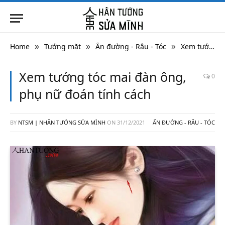
Home
Tướng mặt
Ấn đường - Râu - Tóc
Xem tướng tóc mai đàn ông, phụ nữ đoán tính cách
»
»
»
Xem tướng tóc mai đàn ông,
0
phụ nữ đoán tính cách
BY
NTSM | NHÂN TƯỚNG SỬA MÌNH
ON
31/12/2021
ẤN ĐƯỜNG - RÂU - TÓC