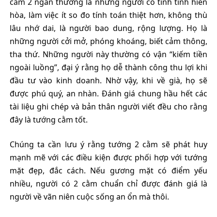
cằm 2 ngấn thường là những người có tính tình hiền
hòa, làm việc ít so đo tính toán thiệt hơn, không thù
lâu nhớ dai, là người bao dung, rộng lượng. Họ là
những người cởi mở, phóng khoáng, biết cảm thông,
tha thứ. Những người này thường có vận “kiếm tiền
ngoài luồng”, đại ý rằng họ dễ thành công thu lợi khi
đầu tư vào kinh doanh. Nhờ vậy, khi về già, họ sẽ
được phú quý, an nhàn. Đánh giá chung hầu hết các
tài liệu ghi chép và bản thân người viết đều cho rằng
đây là tướng cằm tốt.
Chúng ta cần lưu ý rằng tướng 2 cằm sẽ phát huy
mạnh mẽ với các điều kiện được phối hợp với tướng
mặt đẹp, đắc cách. Nếu gương mặt có điểm yếu
nhiều, người có 2 cằm chuẩn chỉ được đánh giá là
người về vãn niên cuộc sống an ổn mà thôi.