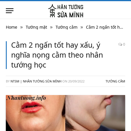
Home
Tướng mặt
Tướng cằm
Cằm 2 ngấn tốt hay xấu, ý nghĩa nọng cằm theo nhân tướng học
»
»
»
Cằm 2 ngấn tốt hay xấu, ý
0
nghĩa nọng cằm theo nhân
tướng học
BY
NTSM | NHÂN TƯỚNG SỬA MÌNH
ON
20/09/2022
TƯỚNG CẰM