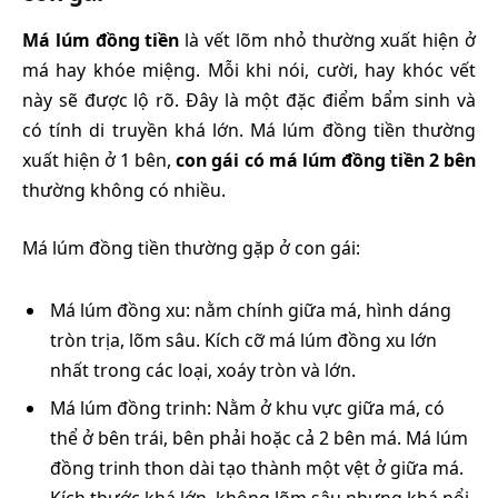
Má lúm đồng tiền
là vết lõm nhỏ thường xuất hiện ở
má hay khóe miệng. Mỗi khi nói, cười, hay khóc vết
này sẽ được lộ rõ. Đây là một đặc điểm bẩm sinh và
có tính di truyền khá lớn. Má lúm đồng tiền thường
xuất hiện ở 1 bên,
con gái có má lúm đồng tiền 2 bên
thường không có nhiều.
Má lúm đồng tiền thường gặp ở con gái:
Má lúm đồng xu: nằm chính giữa má, hình dáng
tròn trịa, lõm sâu. Kích cỡ má lúm đồng xu lớn
nhất trong các loại, xoáy tròn và lớn.
Má lúm đồng trinh: Nằm ở khu vực giữa má, có
thể ở bên trái, bên phải hoặc cả 2 bên má. Má lúm
đồng trinh thon dài tạo thành một vệt ở giữa má.
Kích thước khá lớn, không lõm sâu nhưng khá nổi