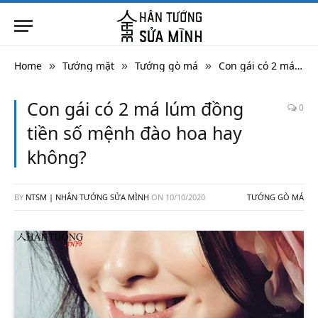
Home
Tướng mặt
Tướng gò má
Con gái có 2 má lúm đồng tiền số mệnh đào hoa hay không?
»
»
»
Con gái có 2 má lúm đồng
0
tiền số mệnh đào hoa hay
không?
BY
NTSM | NHÂN TƯỚNG SỬA MÌNH
ON
10/10/2020
TƯỚNG GÒ MÁ