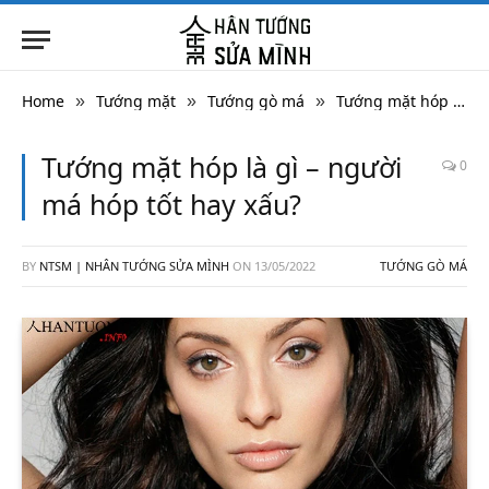
Home
Tướng mặt
Tướng gò má
Tướng mặt hóp là gì – người má hóp tốt hay xấu?
»
»
»
Tướng mặt hóp là gì – người
0
má hóp tốt hay xấu?
BY
NTSM | NHÂN TƯỚNG SỬA MÌNH
ON
13/05/2022
TƯỚNG GÒ MÁ