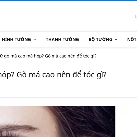
Đ
HÌNH TƯỚNG
THANH TƯỚNG
BỘ TƯỚNG
NỐT
ữ gò má cao má hóp? Gò má cao nên để tóc gì?
óp? Gò má cao nên để tóc gì?