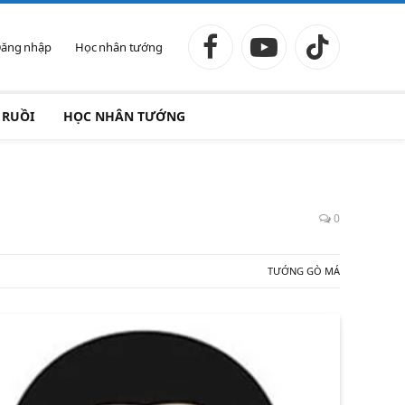
ăng nhập
Học nhân tướng
Facebook
YouTube
TikTok
 RUỒI
HỌC NHÂN TƯỚNG
0
TƯỚNG GÒ MÁ