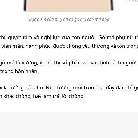
Đặc điểm của phụ nữ có gò má cao má hóp
hí, quyết tâm và nghị lực của con người. Gò má phụ nữ tố
n viên mãn, hạnh phúc, được chồng yêu thương và tôn trọn
gò má lộ xương, ít thịt thì số phận vất vả. Tính cách ngườ
 trong hôn nhân.
à tướng sát phu. Nếu tướng mũi tròn trịa, đầy đặn thì gò
 khắc chồng, hay làm trái lời chồng.