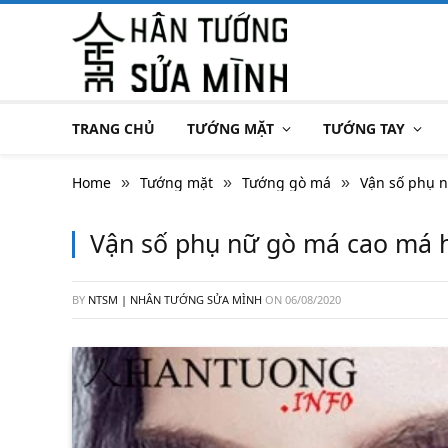
TRANG CHỦ
TƯỚNG MẶT
TƯỚNG TAY
Home
Tướng mặt
Tướng gò má
Vận số phụ n
»
»
»
Vận số phụ nữ gò má cao má h
BY
NTSM | NHÂN TƯỚNG SỬA MÌNH
ON
06/08/2020