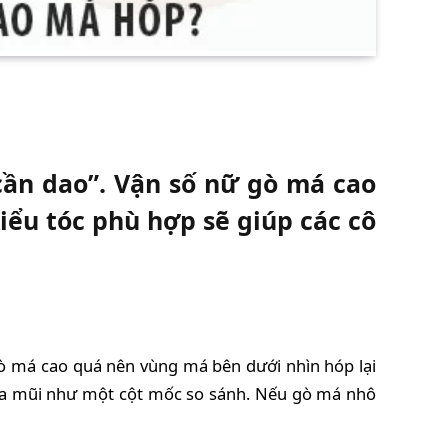
ần dao”. Vận số nữ gò má cao
ểu tóc phù hợp sẽ giúp các cô
ò má cao quá nên vùng má bên dưới nhìn hóp lại
của mũi như một cột mốc so sánh. Nếu gò má nhô