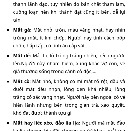
thành lãnh đạo, tuy nhiên do bản chất tham lam,
cuồng loạn nên khi thành đạt cũng ít bền, dễ lụi
tàn.
Mắt gà:
Mắt nhỏ, tròn, màu vàng nhạt, hay nhìn
trừng mắt, ít khi chớp. Người này tính cách bộp
chộp, hấp tấp, có tính ăn cắp vặt.
Mắt dê:
Mắt to, lộ tròng trắng nhiều, xếch ngược
lên.Người này nham hiểm, xung khắc vợ con, về
già thường sống trong cảnh cô độc,…
Mắt cò
: Mắt nhỏ, không có mí mắt rõ rệt, đầu và
đuôi mắt đều nhọn, lòng đen khá nhiều, lòng
trắng có sắc vàng nhạt. Người này bên ngoài có vẻ
hiền lành nhưng bên trong gian trá, xảo quyệt,
khó đạt được thành tựu gì.
Mắt hay liếc xéo, đảo lia lịa:
Người mà mắt đảo
lia lịa chuyện bịa đặt chuyện người khác, mắt mà