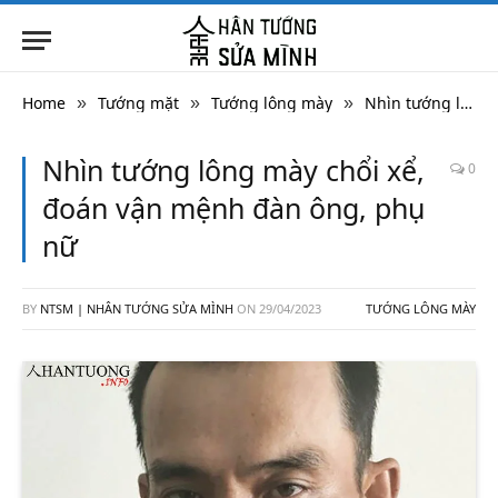
Home
Tướng mặt
Tướng lông mày
Nhìn tướng lông mày chổi xể, đoán vận mệnh đàn ông, phụ nữ
»
»
»
Nhìn tướng lông mày chổi xể,
0
đoán vận mệnh đàn ông, phụ
nữ
BY
NTSM | NHÂN TƯỚNG SỬA MÌNH
ON
29/04/2023
TƯỚNG LÔNG MÀY