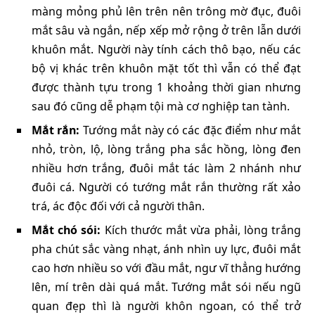
màng mỏng phủ lên trên nên trông mờ đục, đuôi
mắt sâu và ngắn, nếp xếp mở rộng ở trên lẫn dưới
khuôn mắt. Người này tính cách thô bạo, nếu các
bộ vị khác trên khuôn mặt tốt thì vẫn có thể đạt
được thành tựu trong 1 khoảng thời gian nhưng
sau đó cũng dễ phạm tội mà cơ nghiệp tan tành.
Mắt rắn:
Tướng mắt này có các đặc điểm như mắt
nhỏ, tròn, lộ, lòng trắng pha sắc hồng, lòng đen
nhiều hơn trắng, đuôi mắt tác làm 2 nhánh như
đuôi cá. Người có tướng mắt rắn thường rất xảo
trá, ác độc đối với cả người thân.
Mắt chó sói:
Kích thước mắt vừa phải, lòng trắng
pha chút sắc vàng nhạt, ánh nhìn uy lực, đuôi mắt
cao hơn nhiều so với đầu mắt, ngư vĩ thẳng hướng
lên, mí trên dài quá mắt. Tướng mắt sói nếu ngũ
quan đẹp thì là người khôn ngoan, có thể trở