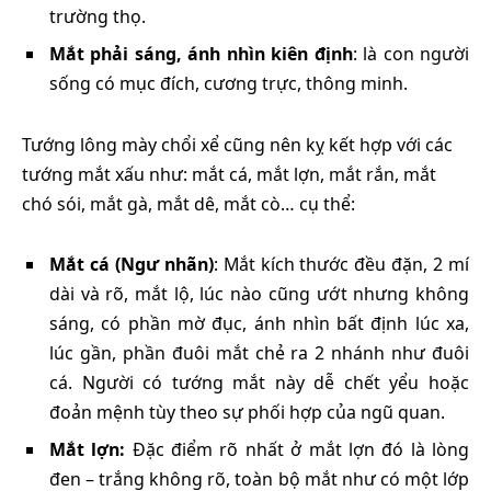
trường thọ.
Mắt phải sáng, ánh nhìn kiên định
: là con người
sống có mục đích, cương trực, thông minh.
Tướng lông mày chổi xể cũng nên kỵ kết hợp với các
tướng mắt xấu như: mắt cá, mắt lợn, mắt rắn, mắt
chó sói, mắt gà, mắt dê, mắt cò… cụ thể:
Mắt cá (Ngư nhãn)
: Mắt kích thước đều đặn, 2 mí
dài và rõ, mắt lộ, lúc nào cũng ướt nhưng không
sáng, có phần mờ đục, ánh nhìn bất định lúc xa,
lúc gần, phần đuôi mắt chẻ ra 2 nhánh như đuôi
cá. Người có tướng mắt này dễ chết yểu hoặc
đoản mệnh tùy theo sự phối hợp của ngũ quan.
Mắt lợn:
Đặc điểm rõ nhất ở mắt lợn đó là lòng
đen – trắng không rõ, toàn bộ mắt như có một lớp