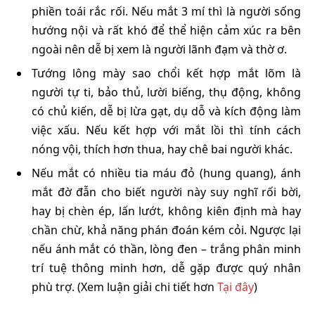
phiền toái rắc rối. Nếu mắt 3 mí thì là người sống
hướng nội và rất khó để thể hiện cảm xúc ra bên
ngoài nên dễ bị xem là người lãnh đạm và thờ ơ.
Tướng lông mày sao chổi kết hợp mắt lõm là
người tự ti, bảo thủ, lười biếng, thụ động, không
có chủ kiến, dễ bị lừa gạt, dụ dỗ và kích động làm
việc xấu. Nếu kết hợp với mắt lồi thì tính cách
nóng vội, thích hơn thua, hay chê bai người khác.
Nếu mắt có nhiều tia máu đỏ (hung quang), ánh
mắt đờ đẫn cho biết người này suy nghĩ rối bời,
hay bị chèn ép, lấn lướt, không kiên định mà hay
chần chừ, khả năng phán đoán kém cỏi. Ngược lại
nếu ánh mắt có thần, lòng đen – trắng phân minh
trí tuệ thông minh hơn, dễ gặp được quý nhân
phù trợ. (Xem luận giải chi tiết hơn
Tại đây
)