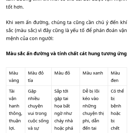
tốt hơn.
Khi xem ấn đường, chúng ta cũng cần chú ý đến khí
sắc (màu sắc) vì đây cũng là yếu tố để phán đoán vận
mệnh của con người:
Màu sắc ấn đường và tính chất cát hung tương ứng
Màu
Màu đỏ
Màu đỏ
Màu xanh
Màu
vàng
tía
đen
Tài
Gặp
Sắp tới
Dễ bị lôi
Có thể
vận
nhiều
gặp tai
kéo vào
bị
hanh
chuyện
họa bất
những
bệnh
thông,
vui trong
ngờ như
chuyện thị
hoặc
thuận
cuộc sống
cháy nhà
phi, dẫn
bị
lợi.
và sự
hoặc phá
đến tai
chết