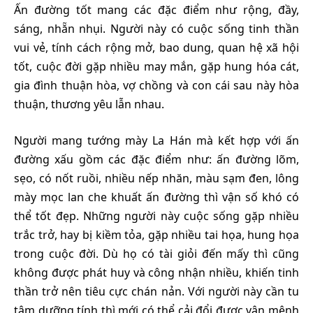
Ấn đường tốt mang các đặc điểm như rộng, đầy,
sáng, nhẵn nhụi. Người này có cuộc sống tinh thần
vui vẻ, tính cách rộng mở, bao dung, quan hệ xã hội
tốt, cuộc đời gặp nhiều may mắn, gặp hung hóa cát,
gia đình thuận hòa, vợ chồng và con cái sau này hòa
thuận, thương yêu lẫn nhau.
Người mang tướng mày La Hán mà kết hợp với ấn
đường xấu gồm các đặc điểm như: ấn đường lõm,
sẹo, có nốt ruồi, nhiều nếp nhăn, màu sạm đen, lông
mày mọc lan che khuất ấn đường thì vận số khó có
thể tốt đẹp. Những người này cuộc sống gặp nhiều
trắc trở, hay bị kiềm tỏa, gặp nhiều tai họa, hung họa
trong cuộc đời. Dù họ có tài giỏi đến mấy thì cũng
không được phát huy và công nhận nhiều, khiến tinh
thần trở nên tiêu cực chán nản. Với người này cần tu
tâm dưỡng tính thì mới có thể cải đổi được vận mệnh