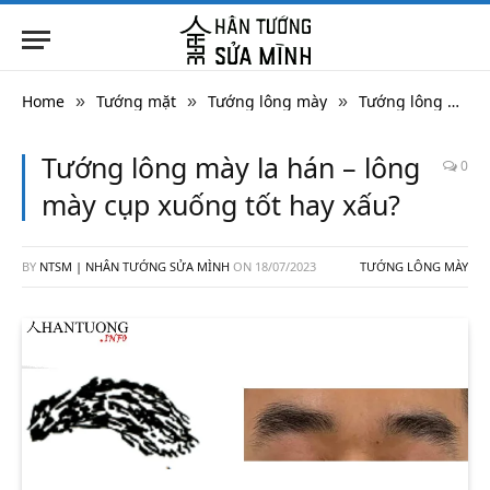
Home
Tướng mặt
Tướng lông mày
Tướng lông mày la hán – lông mày cụp xuống tốt hay xấu?
»
»
»
Tướng lông mày la hán – lông
0
mày cụp xuống tốt hay xấu?
BY
NTSM | NHÂN TƯỚNG SỬA MÌNH
ON
18/07/2023
TƯỚNG LÔNG MÀY