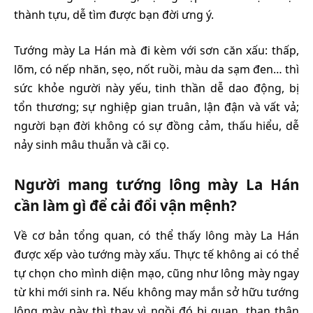
thành tựu, dễ tìm được bạn đời ưng ý.
Tướng mày La Hán mà đi kèm với sơn căn xấu: thấp,
lõm, có nếp nhăn, sẹo, nốt ruồi, màu da sạm đen… thì
sức khỏe người này yếu, tinh thần dễ dao động, bị
tổn thương; sự nghiệp gian truân, lận đận và vất vả;
người bạn đời không có sự đồng cảm, thấu hiểu, dễ
nảy sinh mâu thuẫn và cãi cọ.
Người mang tướng lông mày La Hán
cần làm gì để cải đổi vận mệnh?
Về cơ bản tổng quan, có thể thấy lông mày La Hán
được xếp vào tướng mày xấu. Thực tế không ai có thể
tự chọn cho mình diện mạo, cũng như lông mày ngay
từ khi mới sinh ra. Nếu không may mắn sở hữu tướng
lông mày này thì thay vì ngồi đó bi quan, than thân