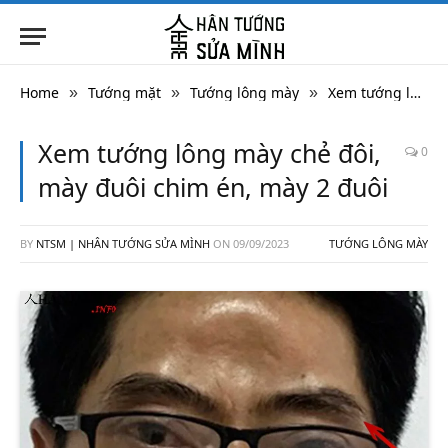
Home
Tướng mặt
Tướng lông mày
Xem tướng lông mày chẻ đôi, mày đuôi chim én, mày 2 đuôi
»
»
»
Xem tướng lông mày chẻ đôi,
0
mày đuôi chim én, mày 2 đuôi
BY
NTSM | NHÂN TƯỚNG SỬA MÌNH
ON
09/09/2023
TƯỚNG LÔNG MÀY