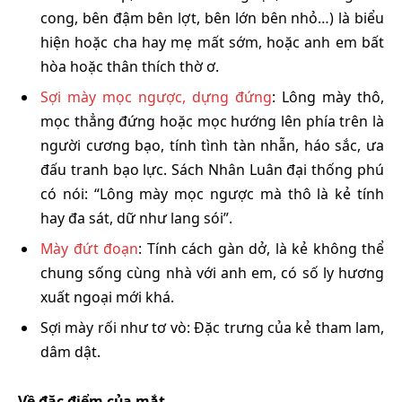
cong, bên đậm bên lợt, bên lớn bên nhỏ…) là biểu
hiện hoặc cha hay mẹ mất sớm, hoặc anh em bất
hòa hoặc thân thích thờ ơ.
Sợi mày mọc ngược, dựng đứng
: Lông mày thô,
mọc thẳng đứng hoặc mọc hướng lên phía trên là
người cương bạo, tính tình tàn nhẫn, háo sắc, ưa
đấu tranh bạo lực. Sách Nhân Luân đại thống phú
có nói: “Lông mày mọc ngược mà thô là kẻ tính
hay đa sát, dữ như lang sói”.
Mày đứt đoạn
: Tính cách gàn dở, là kẻ không thể
chung sống cùng nhà với anh em, có số ly hương
xuất ngoại mới khá.
Sợi mày rối như tơ vò: Đặc trưng của kẻ tham lam,
dâm dật.
Về đặc điểm của mắt