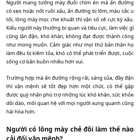
Người mang tướng mày đuôi chim én mà ấn đường
có sẹo hoặc nốt ruồi xấu, ấn đường bị lõm, màu sắc u
tối, lông mày mọc che khuất thì vận số sẽ cực kỳ xấu.
Kiểu người này thường bi quan và tiêu cực, làm việc gì
cũng lận đận, khó khăn, không đạt được thành công
như mong muốn. Cảm giác như mọi thứ bản thân họ
làm đều bị kiềm tỏa, khó có thể phát triển được, cuộc
sống cơ bản buồn nhiều hơn vui.
Trường hợp mà ấn đường rộng rãi, sáng sủa, đầy đặn
thì vận mệnh sẽ tốt đẹp hơn một chút, có thể gặp
được quý nhân phù trợ những lúc khó khăn, sức khỏe
dồi dào, mối quan hệ với mọi người xung quanh cũng
hài hòa hơn.
Người có lông mày chẻ đôi làm thế nào
cải đổi vận mệnh?