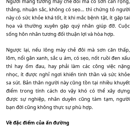
Người mang tướng mày chẻ đôi mà có sơn căn rộng,
thẳng, nhuận sắc, không có sẹo… thì chứng tỏ người
này có sức khỏe khá tốt, ít khi mắc bệnh tật, ít gặp tai
họa và thường xuyên gặp quý nhân giúp đỡ. Cuộc
sống hôn nhân tương đối thuận lợi và hòa hợp.
Ngược lại, nếu lông mày chẻ đôi mà sơn căn thấp,
lõm, nổi gân xanh, sắc u ám, có sẹo, nốt ruồi đen xấu
thì hay ốm đau, hay phải làm các công việc nặng
nhọc, ít được nghỉ ngơi khiến tinh thần và sức khỏe
sa sút. Bản thân người này cũng tồn tại nhiều khuyết
điểm trong tính cách do vậy khó có thể xây dựng
được sự nghiệp, nhân duyên cũng tàm tạm, người
bạn đời cũng không thực sự phù hợp.
Về đặc điểm của ấn đường