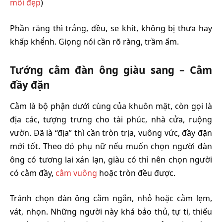
môi đẹp
)
Phần răng thì trắng, đều, se khít, không bị thưa hay
khấp khểnh. Giọng nói cần rõ ràng, trầm ấm.
Tướng cằm đàn ông giàu sang – Cằm
đầy đặn
Cằm là bộ phận dưới cùng của khuôn mặt, còn gọi là
địa các, tượng trưng cho tài phúc, nhà cửa, ruộng
vườn. Đã là “địa” thì cần tròn trịa, vuông vức, đầy đặn
mới tốt. Theo đó phụ nữ nếu muốn chọn người đàn
ông có tương lai xán lạn, giàu có thì nên chọn người
có cằm đầy,
cằm vuông
hoặc tròn đều được.
Tránh chọn đàn ông cằm ngắn, nhỏ hoặc cằm lẹm,
vát, nhọn. Những người này khá bảo thủ, tự ti, thiếu