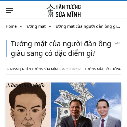
Home
Tướng mặt
Tướng mặt của người đàn ông giàu sang có đặc điểm gì?
»
»
Tướng mặt của người đàn ông
0
giàu sang có đặc điểm gì?
BY
NTSM | NHÂN TƯỚNG SỬA MÌNH
ON
20/08/2021
TƯỚNG MẶT
,
BỘ TƯỚNG