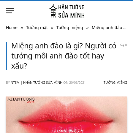
Home
Tướng mặt
Tướng miệng
Miệng anh đào là gì? Người có tướng môi anh đào tốt hay xấu?
»
»
»
Miệng anh đào là gì? Người có
0
tướng môi anh đào tốt hay
xấu?
BY
NTSM | NHÂN TƯỚNG SỬA MÌNH
ON
20/06/2021
TƯỚNG MIỆNG