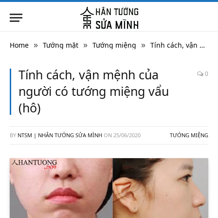
Home
Tướng mặt
Tướng miệng
Tính cách, vận mệnh của người có tướng miệng vẩu (hô)
»
»
»
Tính cách, vận mệnh của
0
người có tướng miệng vẩu
(hô)
BY
NTSM | NHÂN TƯỚNG SỬA MÌNH
ON
25/06/2020
TƯỚNG MIỆNG