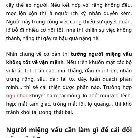
cậy thế ép người. Nếu kết hợp với răng không đều,
mọc lộn xộn thì là người ích kỷ, nhân duyên kém.
Người này trong công việc cũng thiếu sự quyết đoán,
lỡ bỏ đi nhiều cơ hội tốt, nhẹ thì khiến sự việc không
thành, nặng thì gây ra hậu quả nặng nề.
Nhìn chung về cơ bản thì
tướng người miệng vẩu
không tốt về vận mệnh
. Nếu trên khuôn mặt các bộ
vị khác tốt: trán cao, mũi thẳng, đầu mũi tròn, nhân
trung rộng, sâu, dài; tai to, dày, luân quách phân
minh… thì sẽ cải thiện được phần nào. Trường hợp
ngũ nhạc
khuyết hãm: tai mỏng, lỗ nhỏ; mũi vẹo, lệch,
hẹp; mắt tam giác, tròng mắt lồi, lộ quang… thì khó
tránh khỏi tai ương, thất bại.
Người miệng vẩu cần làm gì để cải đổi