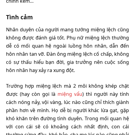
chính kém…
Tình cảm
Nhân duyên của người mang tướng miệng lệch cũng
không được đánh giá tốt. Phụ nữ miệng lệch thường
dễ có mối quan hệ ngoài luồng hôn nhân, dẫn đến
hôn nhân tan vỡ. Đàn ông miệng lệch cố chấp, không
có sự thấu hiểu bạn đời, gia trưởng nên cuộc sống
hôn nhân hay xảy ra xung đột.
Trường hợp miệng lệch mà 2 môi không khép chặt
được (hay còn gọi là
miệng vẩu
) thì người này tính
cách nóng nảy, vội vàng, lúc nào cũng chỉ thích giành
phần hơn về mình. Họ dễ bị người khác lừa gạt, gặp
khó khăn trên đường tình duyên. Trong mối quan hệ
với con cái sẽ có khoảng cách nhất định, con cái
thường cứng đầu, khó bảo, cha mẹ lúc nào cũng phải