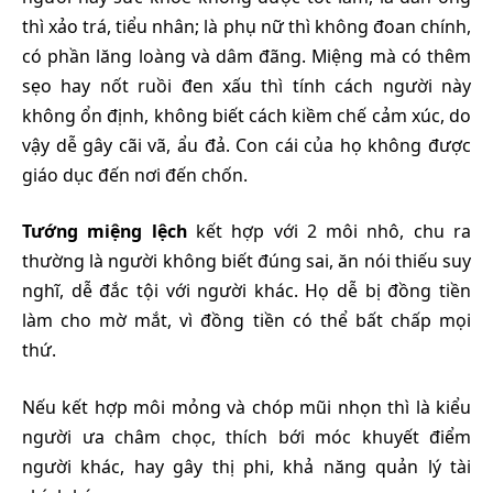
thì xảo trá, tiểu nhân; là phụ nữ thì không đoan chính,
có phần lăng loàng và dâm đãng. Miệng mà có thêm
sẹo hay nốt ruồi đen xấu thì tính cách người này
không ổn định, không biết cách kiềm chế cảm xúc, do
vậy dễ gây cãi vã, ẩu đả. Con cái của họ không được
giáo dục đến nơi đến chốn.
Tướng miệng lệch
kết hợp với 2 môi nhô, chu ra
thường là người không biết đúng sai, ăn nói thiếu suy
nghĩ, dễ đắc tội với người khác. Họ dễ bị đồng tiền
làm cho mờ mắt, vì đồng tiền có thể bất chấp mọi
thứ.
Nếu kết hợp môi mỏng và chóp mũi nhọn thì là kiểu
người ưa châm chọc, thích bới móc khuyết điểm
người khác, hay gây thị phi, khả năng quản lý tài