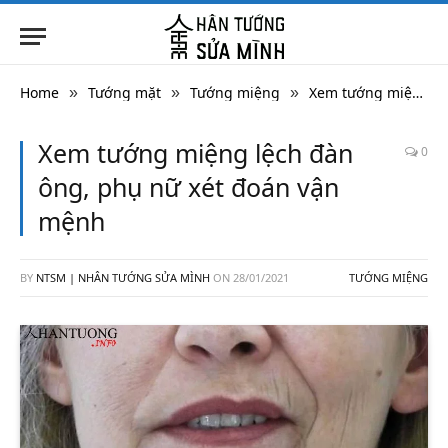
Home
Tướng mặt
Tướng miệng
Xem tướng miệng lệch đàn ông, phụ nữ xét đoán vận mệnh
»
»
»
Xem tướng miệng lệch đàn
0
ông, phụ nữ xét đoán vận
mệnh
BY
NTSM | NHÂN TƯỚNG SỬA MÌNH
ON
28/01/2021
TƯỚNG MIỆNG