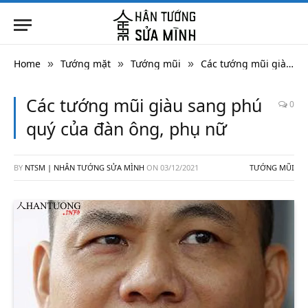
Home
Tướng mặt
Tướng mũi
Các tướng mũi giàu sang phú quý của đàn ông, phụ nữ
»
»
»
Các tướng mũi giàu sang phú
0
quý của đàn ông, phụ nữ
BY
NTSM | NHÂN TƯỚNG SỬA MÌNH
ON
03/12/2021
TƯỚNG MŨI