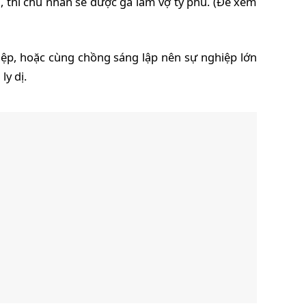
a, thì chủ nhân sẽ được gả làm vợ tỷ phú. (Để xem
hiệp, hoặc cùng chồng sáng lập nên sự nghiệp lớn
ly dị.