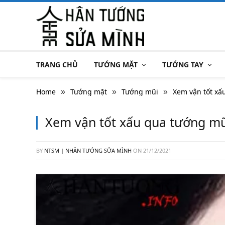
TRANG CHỦ
TƯỚNG MẶT
TƯỚNG TAY
Home
Tướng mặt
Tướng mũi
Xem vận tốt xấ
»
»
»
Xem vận tốt xấu qua tướng mũ
BY
NTSM | NHÂN TƯỚNG SỬA MÌNH
ON
21/12/2021