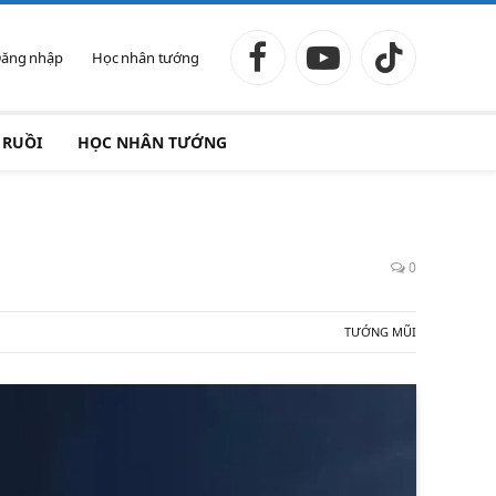
ăng nhập
Học nhân tướng
Facebook
YouTube
TikTok
 RUỒI
HỌC NHÂN TƯỚNG
0
TƯỚNG MŨI