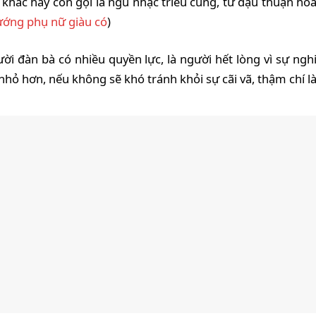
ị khác hay còn gọi là ngũ nhạc triều củng, tứ đậu thuận hò
ướng phụ nữ giàu có
)
ời đàn bà có nhiều quyền lực, là người hết lòng vì sự ng
ỏ hơn, nếu không sẽ khó tránh khỏi sự cãi vã, thậm chí là 