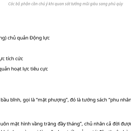
Các bộ phận cần chú ý khi quan sát tướng mũi giàu sang phú qúy
ợng) chủ quản Động lực
ực tích cức
quản hoạt lực tiêu cực
ầu bĩnh, gọi là “mặt phượng”, đó là tướng sách “phu nhân
huôn mặt hình vầng trăng đầy tháng”, chủ nhân cả đời đượ