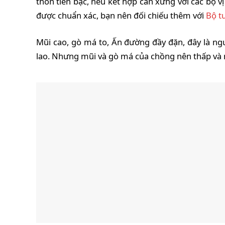
thốn tiền bạc, nếu kết hợp cân xứng với các bộ v
được chuẩn xác, bạn nên đối chiếu thêm với
Bộ t
Mũi cao, gò má to, Ấn đường đầy đặn, đây là ngư
lao. Nhưng mũi và gò má của chồng nên thấp và nh