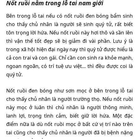
Nốt ruồi nằm trong lỗ tai nam giới
Bên trong lỗ tai nếu có nốt ruồi đen bóng bẩm sinh
cho thấy chủ nhân là người sẽ sinh quý tử, rất biết
tôn trọng lời hứa. Nếu nốt ruồi này hơi thô và sần lên
thì vận thế tốt đẹp sẽ bị giảm đi vài phần. Lưu ý là
trong xã hội hiện đại ngày nay thì quý tử được hiểu là
cả con trai và con gái. Chỉ cần con sinh ra khỏe mạnh,
ngoan ngoãn, có trí tuệ ưu việt… thì đều được coi là
quý tử.
Nốt ruồi đen bóng như sơn mọc ở bên trong lỗ tai
cho thấy chủ nhân là người trường thọ. Nếu nốt ruồi
này mọc ở luân thì chủ nhân là người thông minh,
lanh lợi, trọng tình cảm, biết giữ lời hứa. Một đặc
điểm nữa là dù nốt ruồi mọc ở bất cứ vị trí nào trên
tai cũng cho thấy chủ nhân là người đã bị bệnh nặng