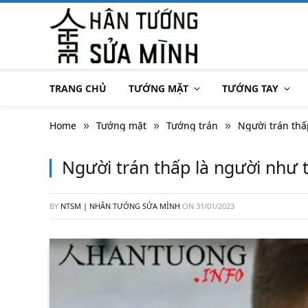
TRANG CHỦ
TƯỚNG MẶT
TƯỚNG TAY
Home
Tướng mặt
Tướng trán
Người trán thấ
»
»
»
Người trán thấp là người như 
BY
NTSM | NHÂN TƯỚNG SỬA MÌNH
ON
31/01/2023