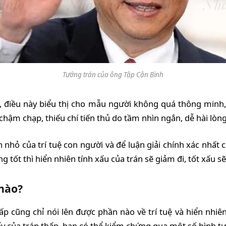
Tướng trán của ông Tập Cận Bình
, điều này biểu thị cho mẫu người không quá thông minh, 
chậm chạp, thiếu chí tiến thủ do tầm nhìn ngắn, dễ hài lòn
h nhỏ của trí tuệ con người và để luận giải chính xác nhất
 tốt thì hiển nhiên tính xấu của trán sẽ giảm đi, tốt xấu s
nào?
hấp cũng chỉ nói lên được phần nào về trí tuệ và hiển nh
y của trán thấp, bạn có thể kiểm chứng qua một số hình t