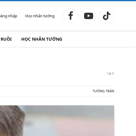
ăng nhập
Học nhân tướng
Facebook
YouTube
TikTok
 RUỒI
HỌC NHÂN TƯỚNG
0
TƯỚNG TRÁN