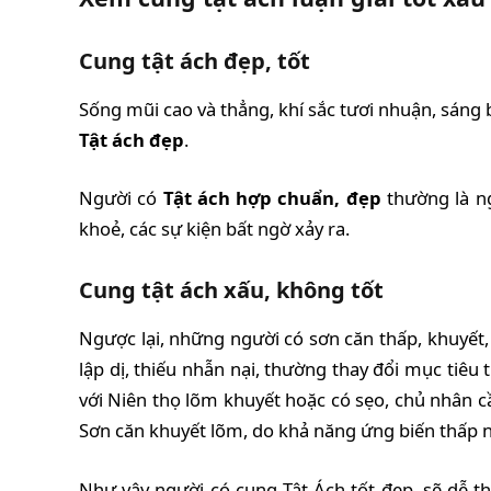
Cung tật ách đẹp, tốt
Sống mũi cao và thẳng, khí sắc tươi nhuận, sáng 
Tật ách đẹp
.
Người có
Tật ách hợp chuẩn, đẹp
thường là ng
khoẻ, các sự kiện bất ngờ xảy ra.
Cung tật ách xấu, không tốt
Ngược lại, những người có sơn căn thấp, khuyết,
lập dị, thiếu nhẫn nại, thường thay đổi mục tiêu
với Niên thọ lõm khuyết hoặc có sẹo, chủ nhân c
Sơn căn khuyết lõm, do khả năng ứng biến thấp nê
Như vậy người có cung Tật Ách tốt đẹp, sẽ dễ t