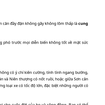
 sơn căn đầy đặn không gãy không lõm thấp là
cung
g phó trước mọi diễn biến không tốt về mặt sức
hông có ý chí kiên cường, tính tình ngang bướng,
căn và Niên thượng có nốt ruồi, hoặc giữa Sơn căn
g loại xe có tốc độ lớn, đặc biệt những người có
rị cho cuộc đời của họ và cộng đồng. Bạn có thể