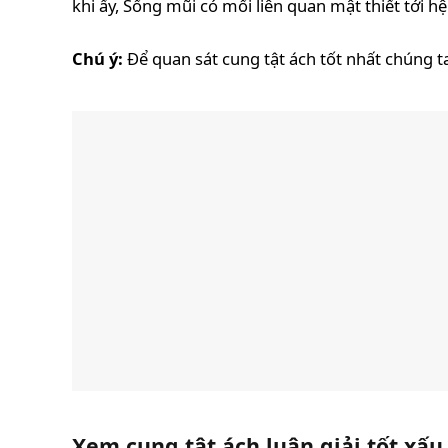
khi ấy, Sống mũi có mối liên quan mật thiết tới h
Chú ý:
Để quan sát cung tật ách tốt nhất chúng t
Xem cung tật ách luận giải tốt xấu