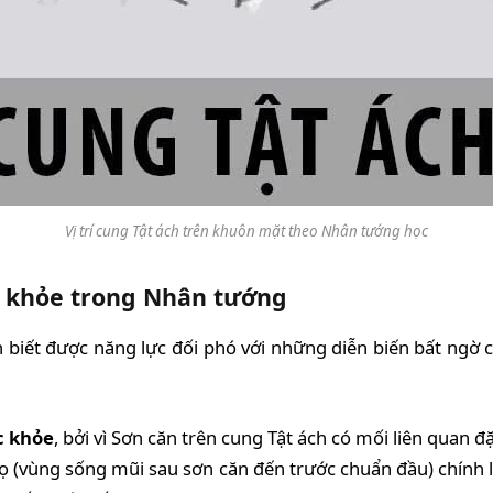
Vị trí cung Tật ách trên khuôn mặt theo Nhân tướng học
c khỏe trong Nhân tướng
 biết được năng lực đối phó với những diễn biến bất ngờ 
c khỏe
, bởi vì Sơn căn trên cung Tật ách có mối liên quan đ
thọ (vùng sống mũi sau sơn căn đến trước chuẩn đầu) chính 