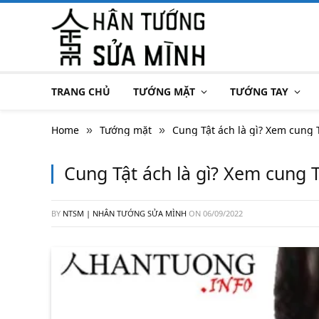
TRANG CHỦ
TƯỚNG MẶT
TƯỚNG TAY
Home
Tướng mặt
Cung Tật ách là gì? Xem cung T
»
»
Cung Tật ách là gì? Xem cung T
BY
NTSM | NHÂN TƯỚNG SỬA MÌNH
ON
06/09/2022