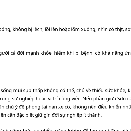
bóng, không bị lệch, lồi lên hoặc lõm xuống, nhìn có thịt,
ười cả đời mạnh khỏe, hiếm khi bị bệnh, có khả năng ứn
 sống mũi sụp thấp không có thế, chủ về thiếu sức khỏe, k
 trong sự nghiệp hoặc vị trí công việc. Nếu phần giữa Sơn 
ần chú ý đề phòng tai nạn xe cộ, không nên điều khiển nhữn
n cần đặc biệt giữ gìn đời sự nghiệp ít thành.
hành công hơn, có nhiều năng lượng để tạo ra những giá t