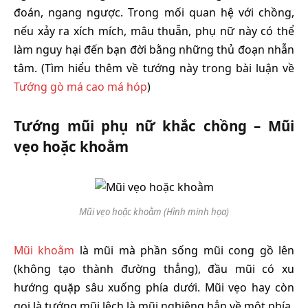
đoán, ngang ngược. Trong mối quan hệ với chồng,
nếu xảy ra xích mích, mâu thuẫn, phụ nữ này có thể
làm nguy hại đến bạn đời bằng những thủ đoạn nhẫn
tâm. (Tìm hiểu thêm về tướng này trong bài luận về
Tướng gò má cao má hóp
)
Tướng mũi phụ nữ khắc chồng – Mũi
vẹo hoặc khoằm
Mũi vẹo hoặc khoằm (Hình minh họa)
Mũi khoằm
là mũi mà phần sống mũi cong gồ lên
(không tạo thành đường thẳng), đầu mũi có xu
hướng quặp sâu xuống phía dưới. Mũi vẹo hay còn
gọi là tướng mũi lệch là mũi nghiêng hẳn về một phía.