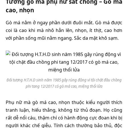
Tướng gò má phụ nữ sát chồng – Gò má
cao, nhọn
Gò má nằm ở ngay phần dưới đuôi mắt. Gò má được
coi là cao khi mà nhô hẳn lên, nhọn, ít thịt, cao hơn
với phần sống mũi nằm ngang. Sắc da mặt khô sạm.
Đối tượng H.T.H.D sinh năm 1985 gây rúng động vì tội chặt đầu chồng
phi tang 12/2017 có gò má cao, miệng thổi lửa
Phụ nữ mà gò má cao, nhọn thuộc kiểu người thích
tranh luận, hiếu thắng, không từ thủ đoạn. Họ cũng
rất dễ nổi cáu, thậm chí có hành động cực đoan khi bị
người khác chế giễu. Tính cách thường bảo thủ, độc