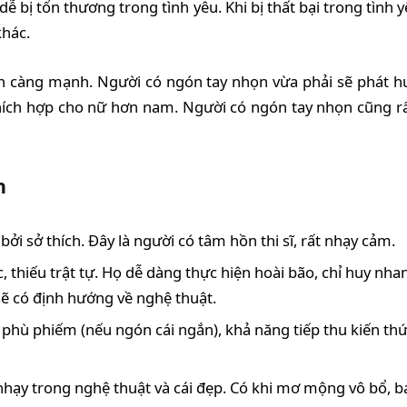
ễ bị tổn thương trong tình yêu. Khi bị thất bại trong tình
khác.
n càng mạnh. Người có ngón tay nhọn vừa phải sẽ phát h
thích hợp cho nữ hơn nam. Người có ngón tay nhọn cũng rấ
n
i sở thích. Đây là người có tâm hồn thi sĩ, rất nhạy cảm.
 thiếu trật tự. Họ dễ dàng thực hiện hoài bão, chỉ huy nhan
ẽ có định hướng về nghệ thuật.
 phù phiếm (nếu ngón cái ngắn), khả năng tiếp thu kiến thứ
hạy trong nghệ thuật và cái đẹp. Có khi mơ mộng vô bổ, ba