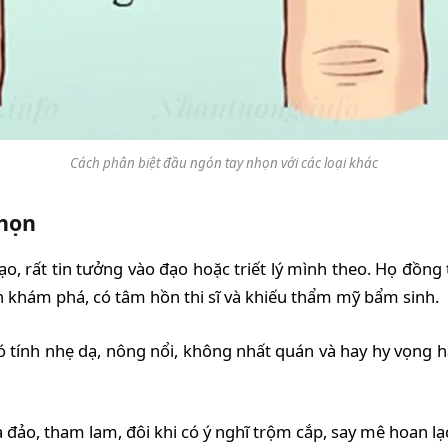
Cách phân biệt đầu ngón tay nhọn với các loại khác
nhọn
ạo, rất tin tưởng vào đạo hoặc triết lý mình theo. Họ đồ
ích khám phá, có tâm hồn thi sĩ và khiếu thẩm mỹ bẩm sinh.
tính nhẹ dạ, nông nổi, không nhất quán và hay hy vọng hã
a đảo, tham lam, đôi khi có ý nghĩ trộm cắp, say mê hoan lạ