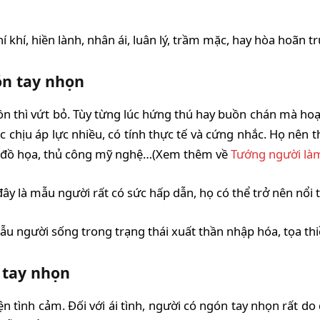
 khí, hiền lành, nhân ái, luân lý, trầm mặc, hay hòa hoãn t
ón tay nhọn
buồn thì vứt bỏ. Tùy từng lúc hứng thú hay buồn chán mà ho
 chịu áp lực nhiều, có tính thực tế và cứng nhắc. Họ nên t
kế, đồ họa, thủ công mỹ nghệ…(Xem thêm về
Tướng người là
ây là mẫu người rất có sức hấp dẫn, họ có thể trở nên nổi t
ẫu người sống trong trạng thái xuất thần nhập hóa, tọa thi
 tay nhọn
yện tình cảm. Đối với ái tình, người có ngón tay nhọn rất 