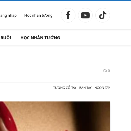
ăng nhập
Học nhân tướng
Facebook
YouTube
TikTok
 RUỒI
HỌC NHÂN TƯỚNG
0
TƯỚNG CỔ TAY - BÀN TAY - NGÓN TAY