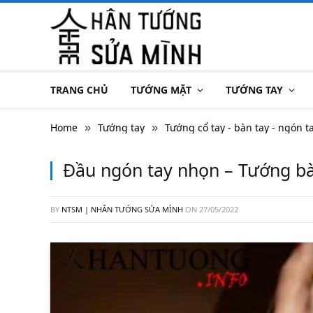
TRANG CHỦ
TƯỚNG MẶT
TƯỚNG TAY
Home
Tướng tay
Tướng cổ tay - bàn tay - ngón t
»
»
Đầu ngón tay nhọn – Tướng bà
BY
NTSM | NHÂN TƯỚNG SỬA MÌNH
ON
27/05/2022