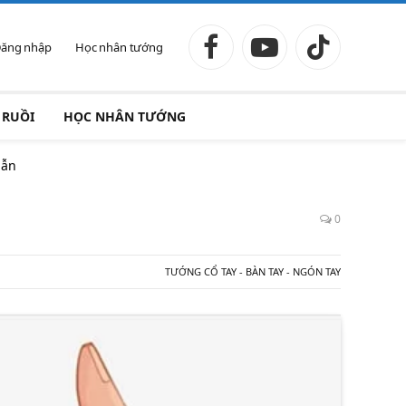
ăng nhập
Học nhân tướng
Facebook
YouTube
TikTok
 RUỒI
HỌC NHÂN TƯỚNG
hẫn
0
TƯỚNG CỔ TAY - BÀN TAY - NGÓN TAY