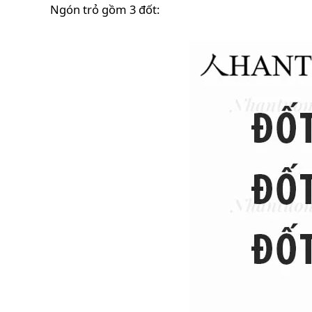
Ngón trỏ gồm 3 đốt: