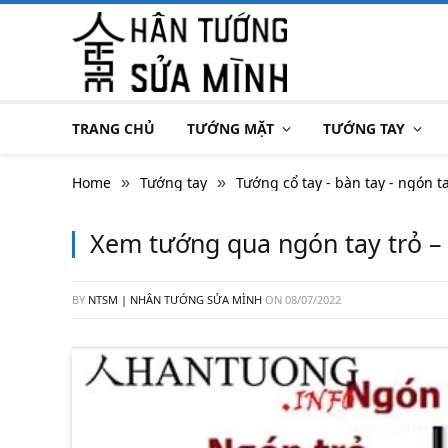
TRANG CHỦ
TƯỚNG MẶT
TƯỚNG TAY
Home
Tướng tay
Tướng cổ tay - bàn tay - ngón t
»
»
Xem tướng qua ngón tay trỏ –
BY
NTSM | NHÂN TƯỚNG SỬA MÌNH
ON
08/07/2022