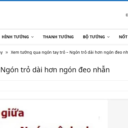
Đ
HÌNH TƯỚNG
THANH TƯỚNG
BỘ TƯỚNG
NỐT
ay
Xem tướng qua ngón tay trỏ – Ngón trỏ dài hơn ngón đeo n
»
 Ngón trỏ dài hơn ngón đeo nhẫn